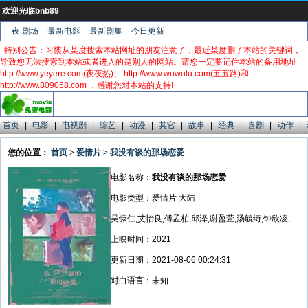
欢迎光临bnb89
夜.剧场
最新电影
最新剧集
今日更新
特别公告：习惯从某度搜索本站网址的朋友注意了，最近某度删了本站的关键词，
导致您无法搜索到本站或者进入的是别人的网站。请您一定要记住本站的备用地址
http://www.yeyere.com(夜夜热)、 http://www.wuwulu.com(五五路)和
http://www.809058.com ，感谢您对本站的支持!
首页
|
电影
|
电视剧
|
综艺
|
动漫
|
其它
|
故事
|
经典
|
喜剧
|
动作
|
您的位置：
首页
>
爱情片
>
我没有谈的那场恋爱
电影名称：
我没有谈的那场恋爱
电影类型：爱情片 大陆
吴慷仁,艾怡良,傅孟柏,邱泽,谢盈萱,汤毓绮,钟欣凌,张耀仁
上映时间：2021
更新日期：2021-08-06 00:24:31
对白语言：未知